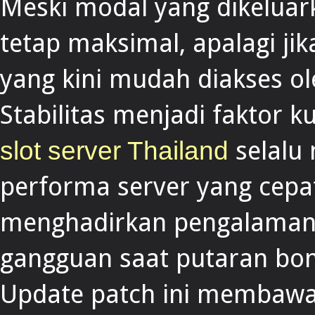
Meski modal yang dikeluark
tetap maksimal, apalagi j
yang kini mudah diakses ol
Stabilitas menjadi faktor k
selalu 
slot server Thailand
performa server yang cep
menghadirkan pengalaman 
gangguan saat putaran bon
Update patch ini membawa p