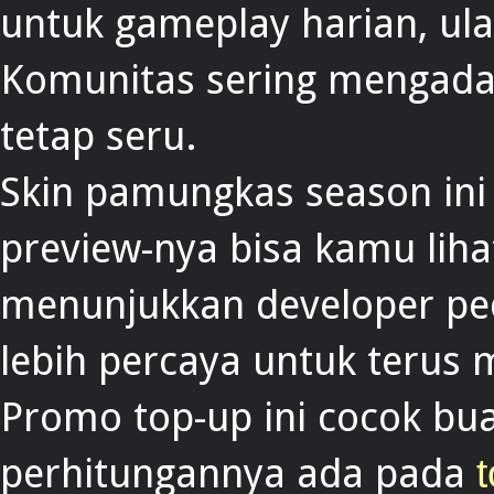
untuk gameplay harian, ul
Komunitas sering mengadak
tetap seru.
Skin pamungkas season ini
preview-nya bisa kamu liha
menunjukkan developer ped
lebih percaya untuk terus 
Promo top-up ini cocok bua
perhitungannya ada pada
t