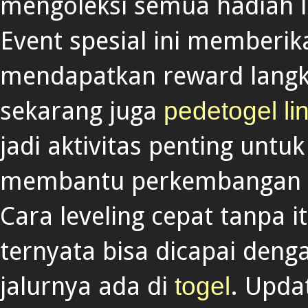
mengoleksi semua hadiah l
Event spesial ini memberi
mendapatkan reward langka
sekarang juga
pedetogel lin
jadi aktivitas penting unt
membantu perkembangan 
Cara leveling cepat tanpa i
ternyata bisa dicapai deng
jalurnya ada di
. Upda
togel