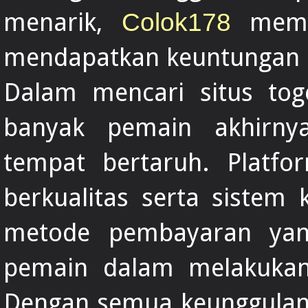
menarik,
memas
Colok178
mendapatkan keuntungan m
Dalam mencari situs tog
banyak pemain akhirn
tempat bertaruh. Platfo
berkualitas serta sistem
metode pembayaran yan
pemain dalam melakukan
Dengan semua keunggulan y