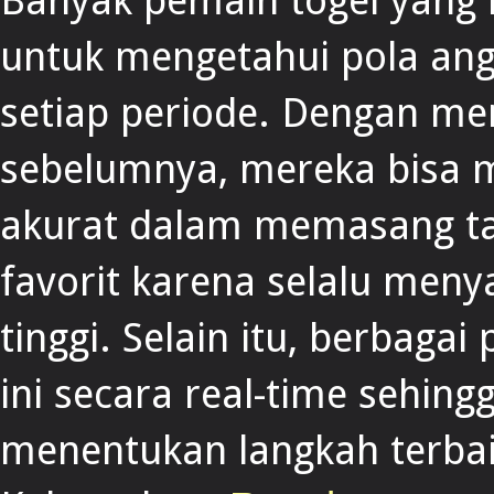
Banyak pemain togel yan
untuk mengetahui pola ang
setiap periode. Dengan mem
sebelumnya, mereka bisa m
akurat dalam memasang ta
favorit karena selalu meny
tinggi. Selain itu, berbaga
ini secara real-time sehin
menentukan langkah terba