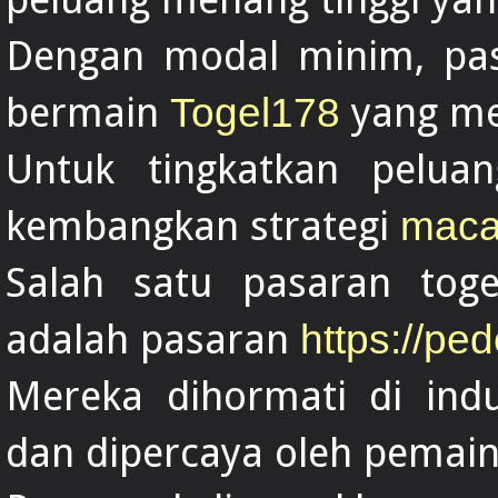
Dengan modal minim, past
bermain
yang me
Togel178
Untuk tingkatkan pelua
kembangkan strategi
maca
Salah satu pasaran toge
adalah pasaran
https://ped
Mereka dihormati di indu
dan dipercaya oleh pemain