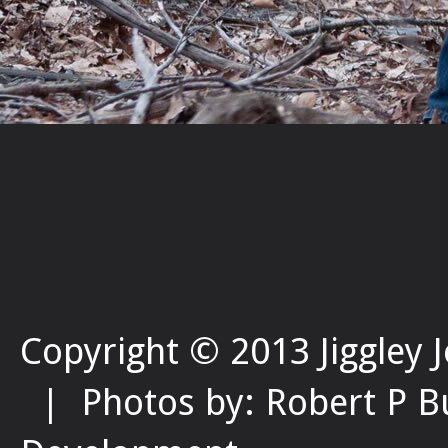
Copyright © 2013 Jiggley 
| Photos by: Robert P B