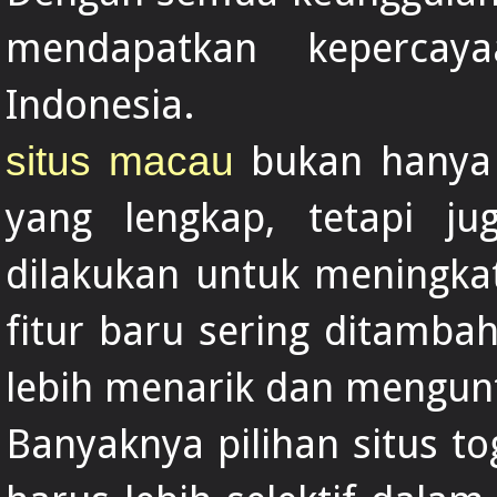
mendapatkan kepercay
Indonesia.
bukan hanya 
situs macau
yang lengkap, tetapi ju
dilakukan untuk meningka
fitur baru sering ditamb
lebih menarik dan mengun
Banyaknya pilihan situs t