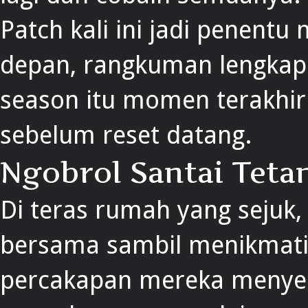
Patch kali ini jadi penent
depan, rangkuman lengkap
season itu momen terakhir 
sebelum reset datang.
Ngobrol Santai Teta
Di teras rumah yang sejuk
bersama sambil menikmati 
percakapan mereka meny