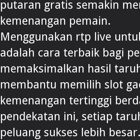
putaran gratis semakin m
kemenangan pemain.
Menggunakan rtp live unt
adalah cara terbaik bagi p
memaksimalkan hasil taruh
membantu memilih slot gaco
kemenangan tertinggi berda
pendekatan ini, setiap taru
peluang sukses lebih besar.