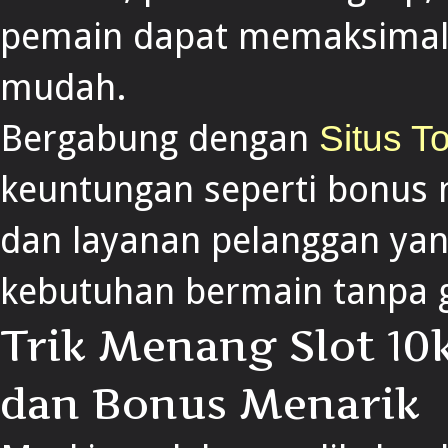
pemain dapat memaksimalk
mudah.
Bergabung dengan
Situs T
keuntungan seperti bonus 
dan layanan pelanggan yan
kebutuhan bermain tanpa 
Trik Menang Slot 1
dan Bonus Menarik