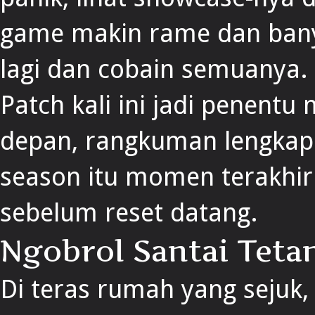
game makin rame dan bany
lagi dan cobain semuanya.
Patch kali ini jadi penent
depan, rangkuman lengkap
season itu momen terakhir 
sebelum reset datang.
Ngobrol Santai Teta
Di teras rumah yang sejuk