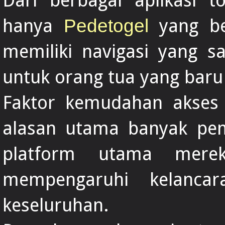
Dari berbagai aplikasi 
hanya
yang be
Pedetogel
memiliki navigasi yang 
untuk orang tua yang baru
Faktor kemudahan akses 
alasan utama banyak pe
platform utama merek
mempengaruhi kelancar
keseluruhan.