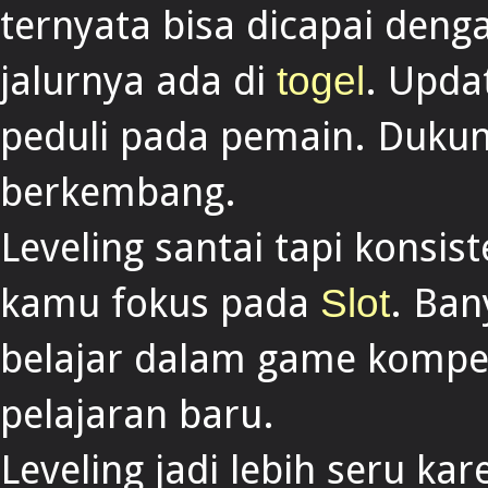
ternyata bisa dicapai deng
jalurnya ada di
. Upda
togel
peduli pada pemain. Dukun
berkembang.
Leveling santai tapi konsist
kamu fokus pada
. Ba
Slot
belajar dalam game kompeti
pelajaran baru.
Leveling jadi lebih seru ka