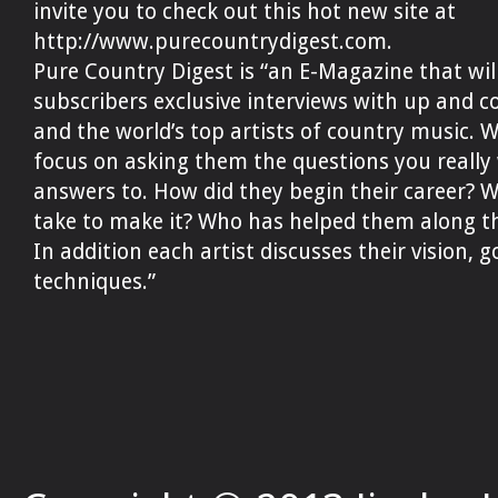
invite you to check out this hot new site at
http://www.purecountrydigest.com.
Pure Country Digest is “an E-Magazine that wil
subscribers exclusive interviews with up and 
and the world’s top artists of country music. W
focus on asking them the questions you really
answers to. How did they begin their career? W
take to make it? Who has helped them along t
In addition each artist discusses their vision, 
techniques.”