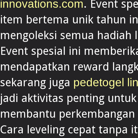
. Event s
innovations.com
item bertema unik tahun i
mengoleksi semua hadiah l
Event spesial ini memberi
mendapatkan reward langka
sekarang juga
pedetogel lin
jadi aktivitas penting unt
membantu perkembangan 
Cara leveling cepat tanpa i