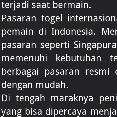
terjadi saat bermain.
Pasaran togel internasio
pemain di Indonesia. Me
pasaran seperti Singapur
memenuhi kebutuhan t
berbagai pasaran resmi 
dengan mudah.
Di tengah maraknya peni
yang bisa dipercaya menja