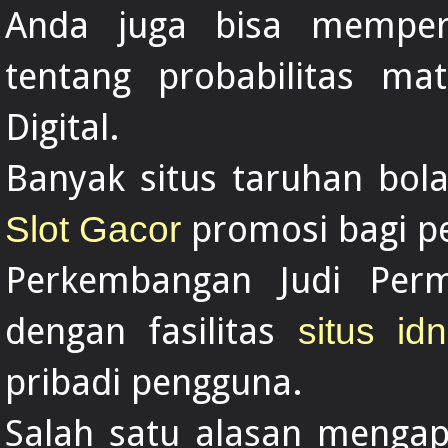
Anda juga bisa mempe
tentang probabilitas ma
Digital.
Banyak situs taruhan bol
promosi bagi p
Slot Gacor
Perkembangan Judi Perm
dengan fasilitas
situs id
pribadi pengguna.
Salah satu alasan mengap