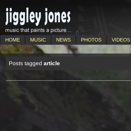
HOME
MUSIC
NEWS
PHOTOS
VIDEOS
Posts tagged
article