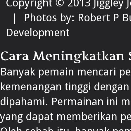
Copyright © 2013 Jiggley 
| Photos by: Robert P B
Development
Cara Meningkatkan S
Banyak pemain mencari pe
kemenangan tinggi denga
dipahami. Permainan ini 
yang dapat memberikan pe