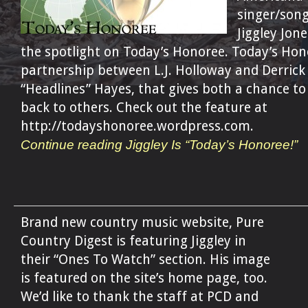
singer/song
Jiggley Jone
the spotlight on Today’s Honoree. Today’s Hono
partnership between L.J. Holloway and Derrick
“Headlines” Hayes, that gives both a chance to
back to others. Check out the feature at
http://todayshonoree.wordpress.com.
Continue reading Jiggley Is “Today’s Honoree!”
Brand new country music website, Pure
Country Digest is featuring Jiggley in
their “Ones To Watch” section. His image
is featured on the site’s home page, too.
We’d like to thank the staff at PCD and