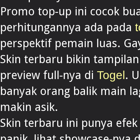
Promo top-up ini cocok bua
perhitungannya ada pada
t
perspektif pemain luas. Ga
Skin terbaru bikin tampilan
preview full-nya di
. 
Togel
banyak orang balik main la
makin asik.
Skin terbaru ini punya efek
panik, lihat showcase-nya 