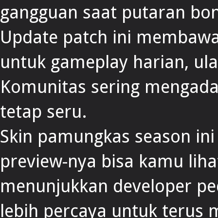
gangguan saat putaran bon
Update patch ini membawa p
untuk gameplay harian, ul
Komunitas sering mengadak
tetap seru.
Skin pamungkas season ini
preview-nya bisa kamu liha
menunjukkan developer ped
lebih percaya untuk terus 