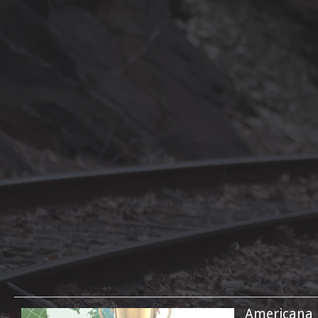
Americana