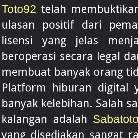
telah membuktikan 
Toto92
ulasan positif dari pema
lisensi yang jelas menj
beroperasi secara legal da
membuat banyak orang tid
Platform hiburan digital 
banyak kelebihan. Salah sa
kalangan adalah
Sabatot
yang disediakan sangat 