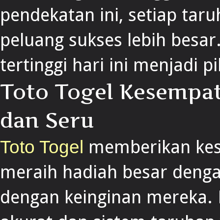
pendekatan ini, setiap taru
peluang sukses lebih besar.
tertinggi hari ini menjadi p
Toto Togel Kesempa
dan Seru
memberikan kes
Toto Togel
meraih hadiah besar denga
dengan keinginan mereka. 