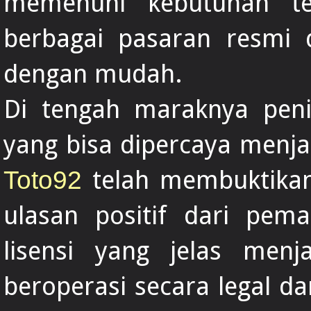
memenuhi kebutuhan t
berbagai pasaran resmi 
dengan mudah.
Di tengah maraknya peni
yang bisa dipercaya menja
telah membuktikan 
Toto92
ulasan positif dari pema
lisensi yang jelas menj
beroperasi secara legal da