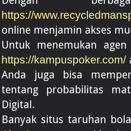
Dengan berba
https://www.recycledmans
online menjamin akses mu
Untuk menemukan agen te
https://kampuspoker.com/
Anda juga bisa mempe
tentang probabilitas ma
Digital.
Banyak situs taruhan bol