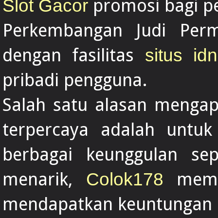
promosi bagi p
Slot Gacor
Perkembangan Judi Perm
dengan fasilitas
situs id
pribadi pengguna.
Salah satu alasan mengap
terpercaya adalah untuk
berbagai keunggulan se
menarik,
memas
Colok178
mendapatkan keuntungan m