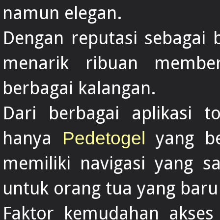
namun elegan.
Dengan reputasi sebagai 
menarik ribuan member
berbagai kalangan.
Dari berbagai aplikasi 
hanya
yang be
Pedetogel
memiliki navigasi yang 
untuk orang tua yang baru
Faktor kemudahan akses 