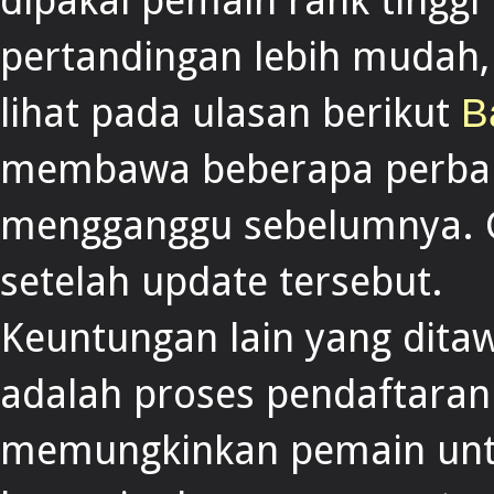
dipakai pemain rank ting
pertandingan lebih mudah
lihat pada ulasan berikut
B
membawa beberapa perbai
mengganggu sebelumnya. Ga
setelah update tersebut.
Keuntungan lain yang dita
adalah proses pendaftaran
memungkinkan pemain untu