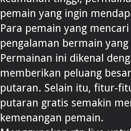
pemain yang ingin mendap
Para pemain yang mencar
pengalaman bermain yang
Permainan ini dikenal deng
memberikan peluang besar
putaran. Selain itu, fitur-f
putaran gratis semakin m
kemenangan pemain.