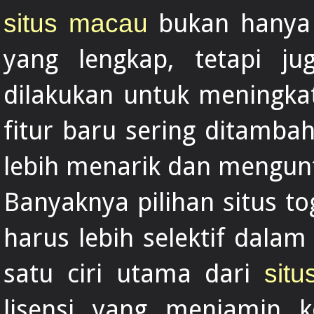
bukan hanya 
situs macau
yang lengkap, tetapi ju
dilakukan untuk meningka
fitur baru sering ditamb
lebih menarik dan mengun
Banyaknya pilihan situs t
harus lebih selektif dala
satu ciri utama dari
situ
lisensi yang menjamin 