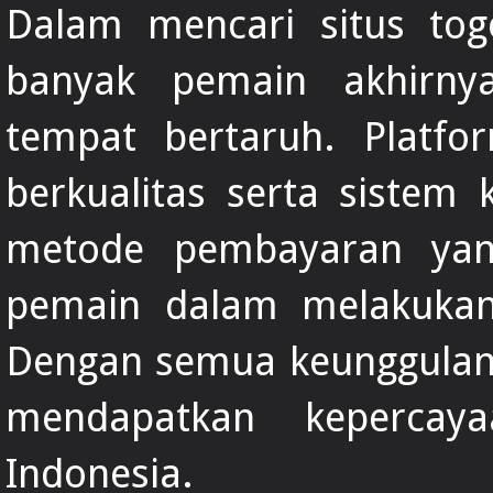
Dalam mencari situs tog
banyak pemain akhirn
tempat bertaruh. Platfo
berkualitas serta sistem
metode pembayaran yan
pemain dalam melakukan
Dengan semua keunggulan y
mendapatkan kepercay
Indonesia.