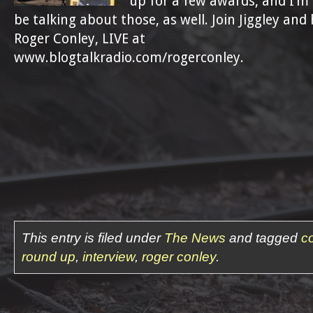
up for a few awards, and I’m s
be talking about those, as well. Join Jiggley and 
Roger Conley, LIVE at
www.blogtalkradio.com/rogerconley.
This entry is filed under
The News
and tagged
c
round up
,
interview
,
roger conley
.