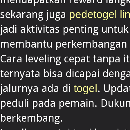
sekarang juga
pedetogel lin
jadi aktivitas penting unt
membantu perkembangan 
Cara leveling cepat tanpa i
ternyata bisa dicapai deng
jalurnya ada di
. Upda
togel
peduli pada pemain. Dukun
berkembang.