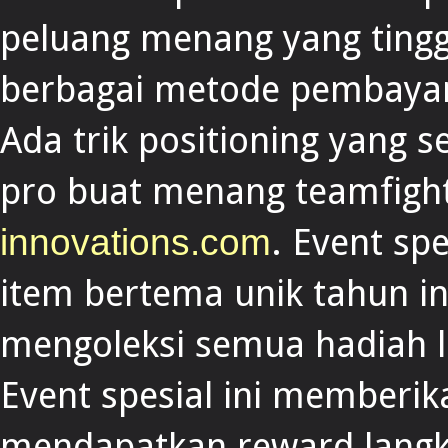
peluang menang yang tingg
berbagai metode pembayar
Ada trik positioning yang s
pro buat menang teamfight
. Event s
innovations.com
item bertema unik tahun i
mengoleksi semua hadiah l
Event spesial ini memberi
mendapatkan reward langka