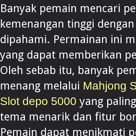
Banyak pemain mencari pe
kemenangan tinggi denga
dipahami. Permainan ini 
yang dapat memberikan pe
Oleh sebab itu, banyak p
menang melalui
Mahjong S
yang paling
Slot depo 5000
tema menarik dan fitur b
Pemain dapat menikmati pe